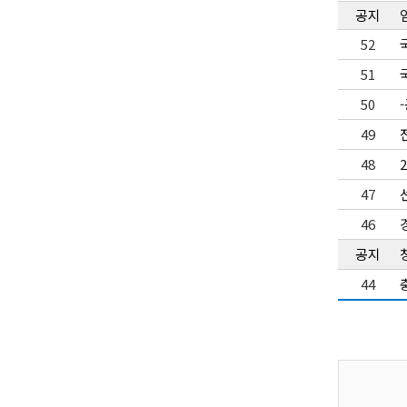
공지
52
51
50
49
48
47
46
공지
44