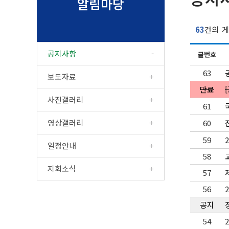
알림마당
63
건의 게
공지사항
글번호
63
보도자료
만료
사진갤러리
61
영상갤러리
60
59
일정안내
58
지회소식
57
56
공지
54