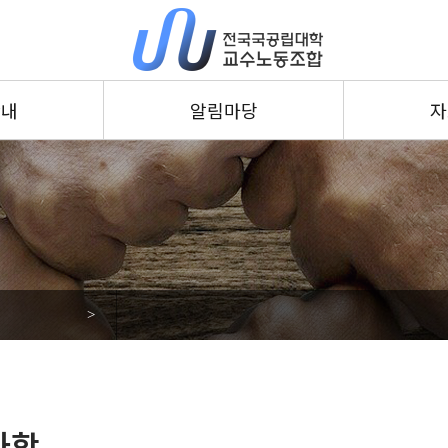
안내
알림마당
자
공지사항
정책자료
보도자료
조합자료
사진갤러리
영상갤러리
일정안내
지회소식
>
사항