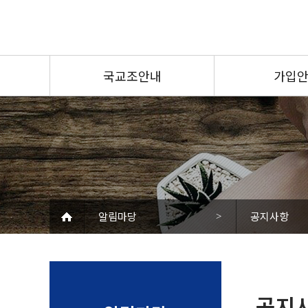
국교조안내
가입
국교조소개
가입절차
위원장인사
가입신청서
조직안내
UI소개
주요사업
찾아오시는길
알림마당
공지사항
>
경북대학교 대구캠퍼스
공지